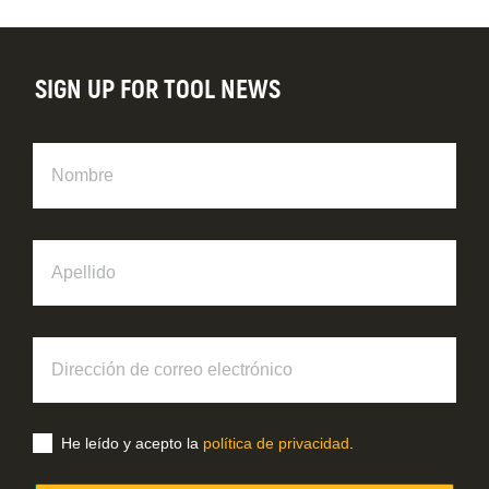
SIGN UP FOR TOOL NEWS
Nombre
Apellido
Dirección
de
correo
electrónico
He leído y acepto la
política de privacidad
.