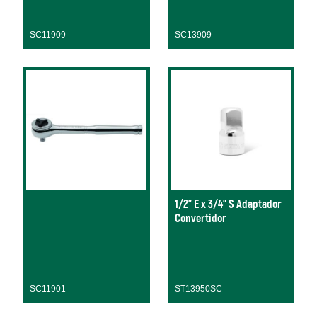
SC11909
SC13909
1/2" E x 3/4" S Adaptador
Convertidor
SC11901
ST13950SC