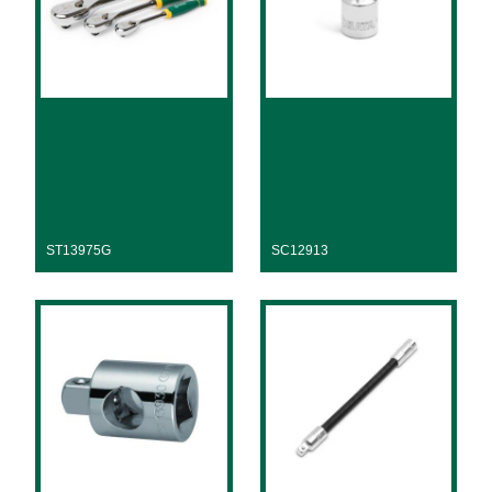
ST13975G
SC12913