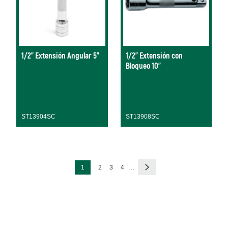
1/2" Extensión Angular 5"
1/2" Extensión con
Bloqueo 10"
ST13904SC
ST13908SC
Paginación
Página
Página
Página
Página
Siguiente
1
2
3
4
…
actual
página