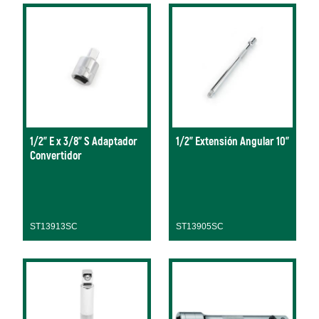
1/2" E x 3/8" S Adaptador
1/2" Extensión Angular 10"
Convertidor
ST13913SC
ST13905SC