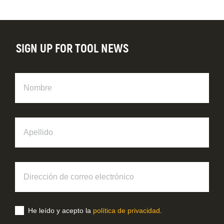
SIGN UP FOR TOOL NEWS
Nombre
Apellido
Dirección
de
correo
electrónico
He leído y acepto la
política de privacidad
.