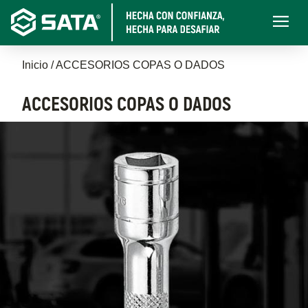
Pasar
Main
al
navigati
contenido
Sobrescribir
principal
Inicio
ACCESORIOS COPAS O DADOS
enlaces
ACCESORIOS COPAS O DADOS
de
ayuda
a
la
navegación