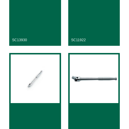
SC13930
SC11922