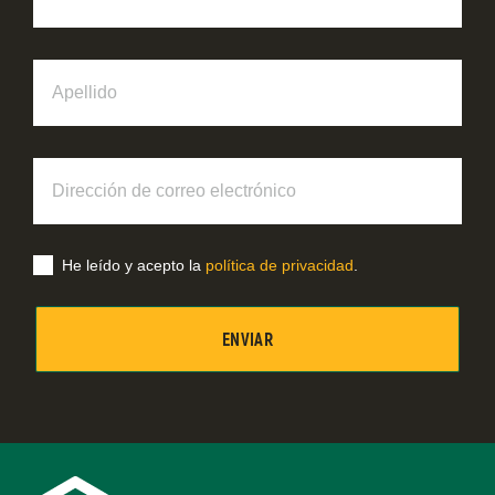
Apellido
Dirección
de
correo
electrónico
He leído y acepto la
política de privacidad
.