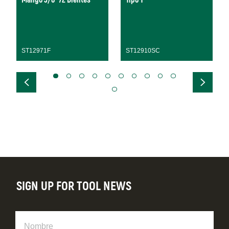
Mango 3/8” 72 Dientes
Tipo T
ST12971F
ST12910SC
SIGN UP FOR TOOL NEWS
Nombre