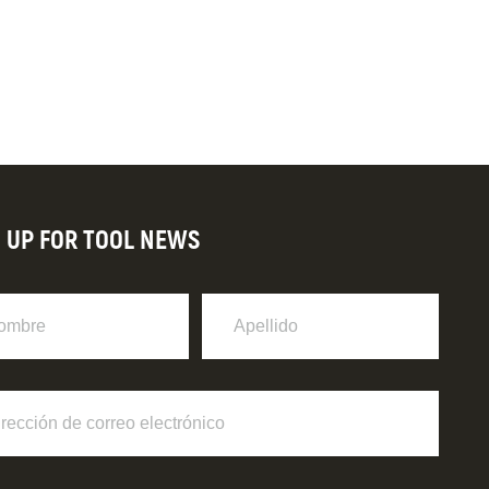
N UP FOR TOOL NEWS
re
Apellido
ción
o
ónico