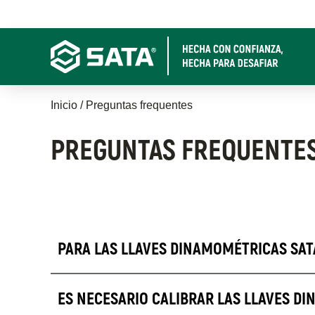
Pasar
al
contenido
principal
Sobrescribir
Inicio
Preguntas frequentes
enlaces
PREGUNTAS FREQUENTE
de
ayuda
a
la
PARA LAS LLAVES DINAMOMÉTRICAS SAT
navegación
ES NECESARIO CALIBRAR LAS LLAVES DI