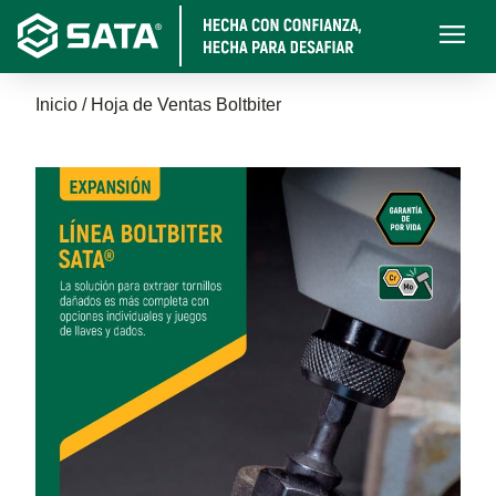
Pasar
Main
al
navigati
contenido
Sobrescribir
principal
Inicio
Hoja de Ventas Boltbiter
enlaces
de
ayuda
a
la
navegación