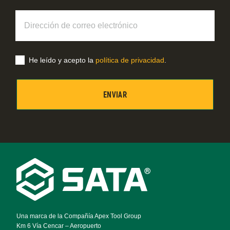
Dirección
de
correo
electrónico
He leído y acepto la
política de privacidad
.
Footer
Navigation
Una marca de la Compañía Apex Tool Group
Km 6 Vía Cencar – Aeropuerto