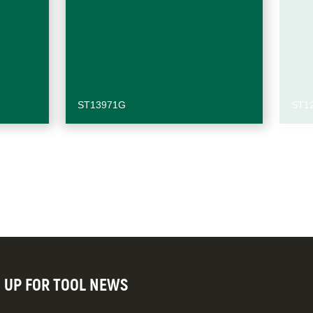
ST13971G
ST1
N UP FOR TOOL NEWS