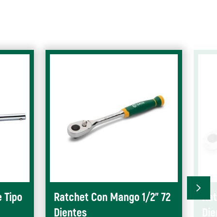
 Tipo
Ratchet Con Mango 1/2” 72
Rat
Dientes
Die