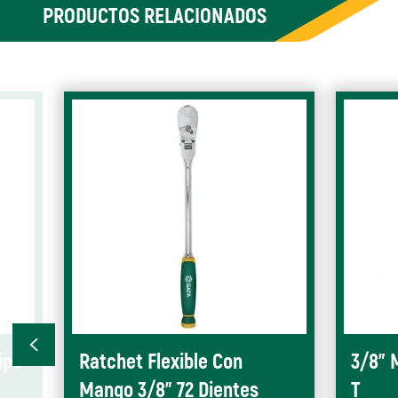
PRODUCTOS RELACIONADOS
ipo
Ratchet Flexible Con
3/8" 
Mango 3/8” 72 Dientes
T