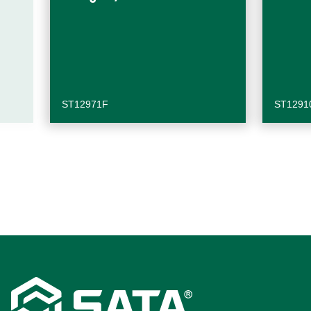
ST12971F
ST1291
Footer