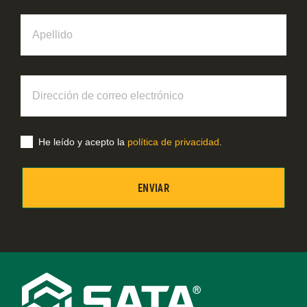
Apellido
Dirección
de
correo
electrónico
He leído y acepto la
política de privacidad
.
Footer