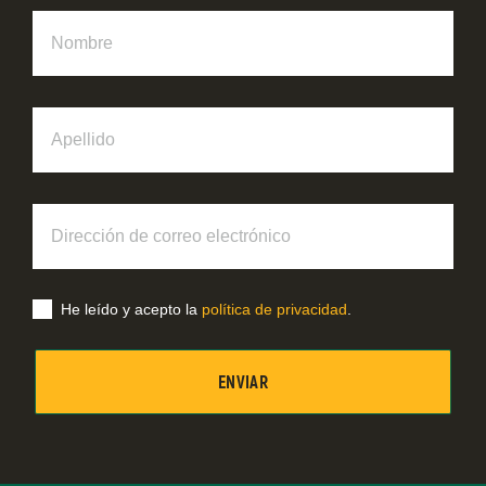
Nombre
Apellido
Dirección
de
correo
electrónico
He leído y acepto la
política de privacidad
.