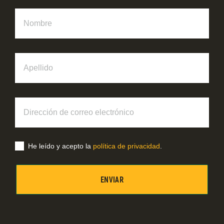
Nombre
Apellido
Dirección
de
correo
electrónico
He leído y acepto la
política de privacidad
.