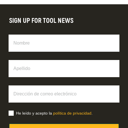
SIGN UP FOR TOOL NEWS
Nombre
Apellido
Dirección
de
correo
electrónico
He leído y acepto la
política de privacidad
.