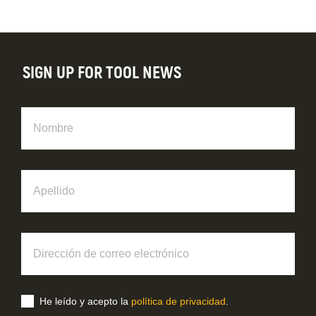
SIGN UP FOR TOOL NEWS
Nombre
Apellido
Dirección
de
correo
electrónico
He leído y acepto la
política de privacidad
.