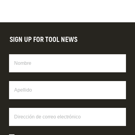
SIGN UP FOR TOOL NEWS
Nombre
Apellido
Dirección
de
correo
electrónico