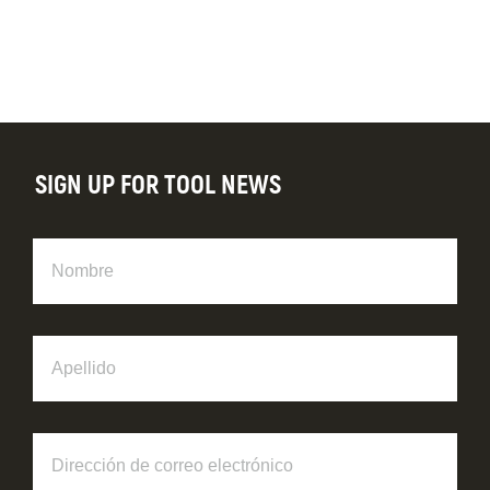
SIGN UP FOR TOOL NEWS
Nombre
Apellido
Dirección
de