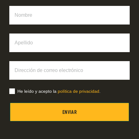
Nombre
Apellido
Dirección
de
correo
electrónico
He leído y acepto la
política de privacidad
.