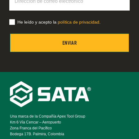
de
correo
electrónico
He leído y acepto la
política de privacidad
.
Footer
Navigation
Una marca de la Compañía Apex Tool Group
Km 6 Vía Cencar – Aeropuerto
Zona Franca del Pacífico
Bodega 17B. Palmira, Colombia