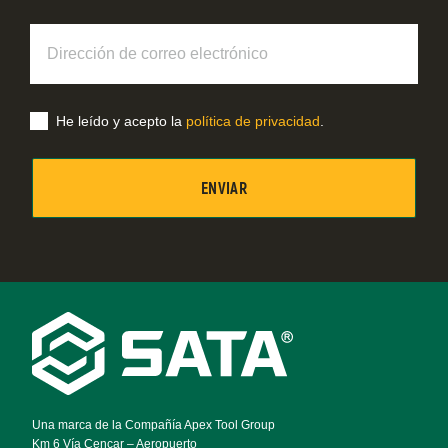
Dirección
de
correo
electrónico
He leído y acepto la
política de privacidad
.
Footer
Navigation
Una marca de la Compañía Apex Tool Group
Km 6 Vía Cencar – Aeropuerto