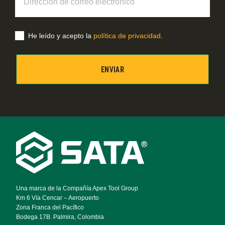
de
correo
electrónico
He leído y acepto la
política de privacidad
.
Footer
Navigation
Una marca de la Compañía Apex Tool Group
Km 6 Vía Cencar – Aeropuerto
Zona Franca del Pacífico
Bodega 17B. Palmira, Colombia