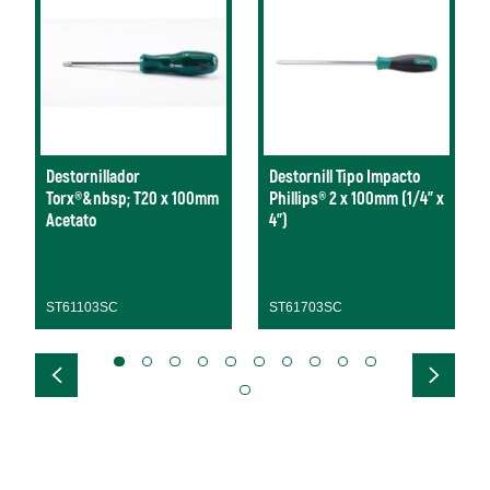
Destornillador
Destornill Tipo Impacto
Torx®&nbsp; T20 x 100mm
Phillips® 2 x 100mm (1/4" x
Acetato
4")
ST61103SC
ST61703SC