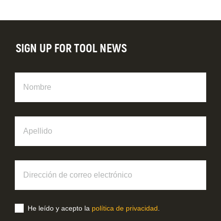
SIGN UP FOR TOOL NEWS
Nombre
Apellido
Dirección
de
correo
electrónico
He leído y acepto la
política de privacidad
.