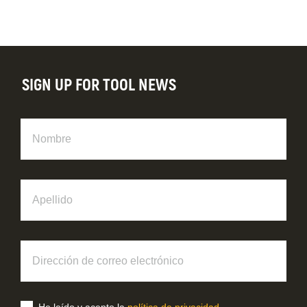
SIGN UP FOR TOOL NEWS
Nombre
Apellido
Dirección
de
correo
electrónico