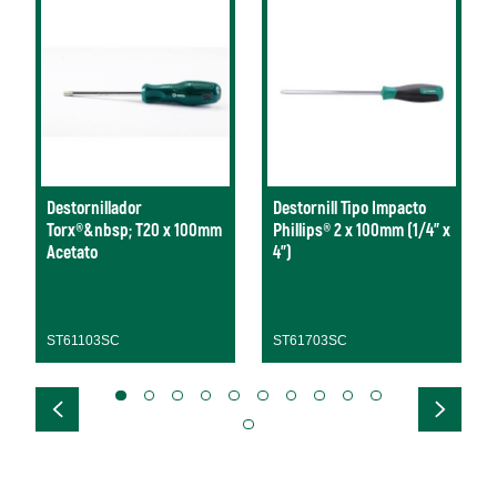
Destornillador
Destornill Tipo Impacto
Torx®&nbsp; T20 x 100mm
Phillips® 2 x 100mm (1/4" x
Acetato
4")
ST61103SC
ST61703SC