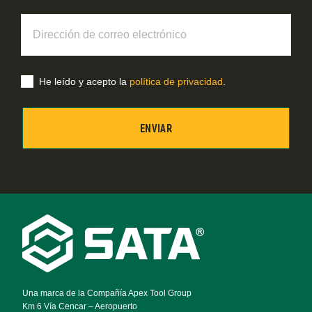
Dirección
de
correo
electrónico
He leído y acepto la
política de privacidad
.
Footer
Navigation
Una marca de la Compañía Apex Tool Group
Km 6 Vía Cencar – Aeropuerto