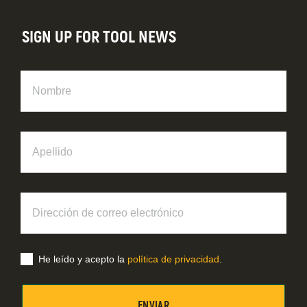
SIGN UP FOR TOOL NEWS
Nombre
Apellido
Dirección
de
correo
electrónico
He leído y acepto la
política de privacidad
.