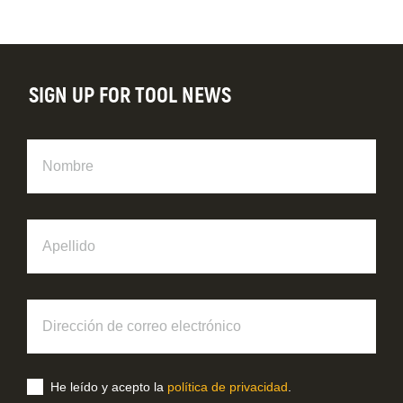
SIGN UP FOR TOOL NEWS
Nombre
Apellido
Dirección
de
correo
electrónico
He leído y acepto la
política de privacidad
.