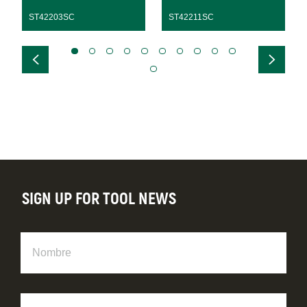
ST42203SC
ST42211SC
SIGN UP FOR TOOL NEWS
Nombre
Apellido