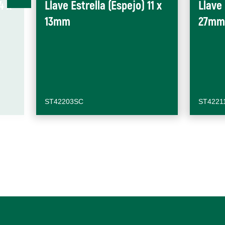
4 x
Llave Estrella (Espejo) 11 x
Llave 
13mm
27mm
ST42203SC
ST4221