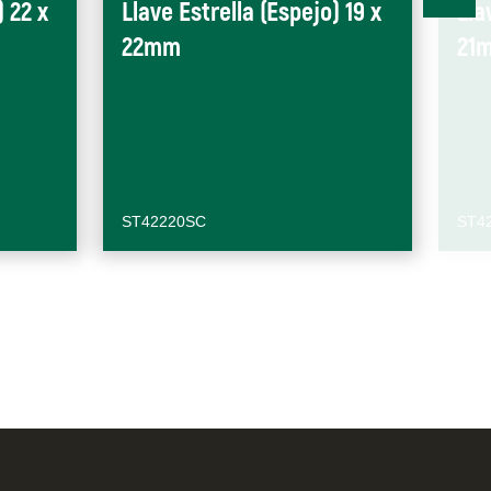
) 22 x
Llave Estrella (Espejo) 19 x
Lla
22mm
21
ST42220SC
ST4