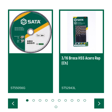
3/16 Broca HSS Acero Rap
(Ch)
ST55056G
ST52943L