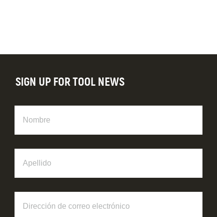
SIGN UP FOR TOOL NEWS
Nombre
Apellido
Dirección
de