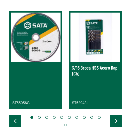
3/16 Broca HSS Acero Rap
(Ch)
ST55056G
ST52943L