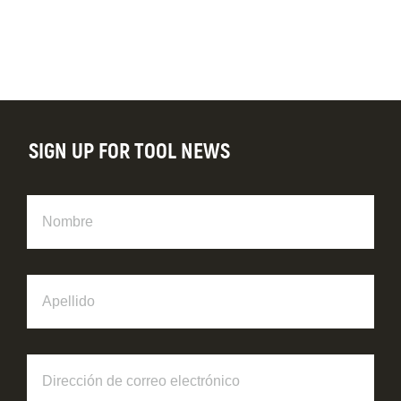
SIGN UP FOR TOOL NEWS
Nombre
Apellido
Dirección
de