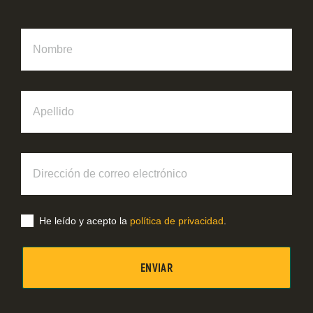
Nombre
Apellido
Dirección
de
correo
electrónico
He leído y acepto la
política de privacidad
.