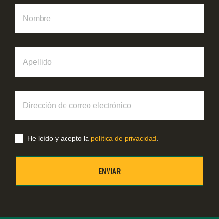
Nombre
Apellido
Dirección
de
correo
electrónico
He leído y acepto la
política de privacidad
.