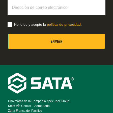
Dirección
de
correo
electrónico
He leído y acepto la
política de privacidad
.
Footer
Navigation
Una marca de la Compañía Apex Tool Group
Km 6 Vía Cencar – Aeropuerto
Zona Franca del Pacífico