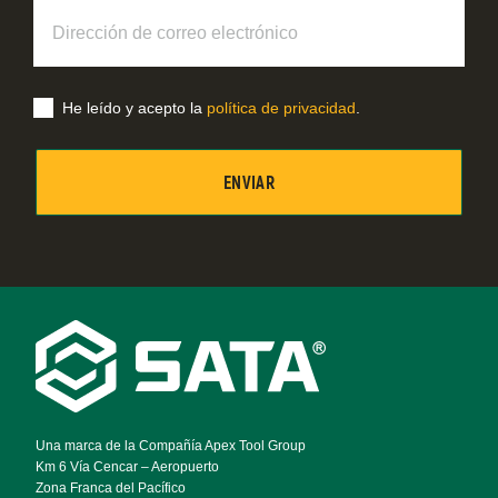
Dirección
de
correo
electrónico
He leído y acepto la
política de privacidad
.
Footer
Navigation
Una marca de la Compañía Apex Tool Group
Km 6 Vía Cencar – Aeropuerto
Zona Franca del Pacífico