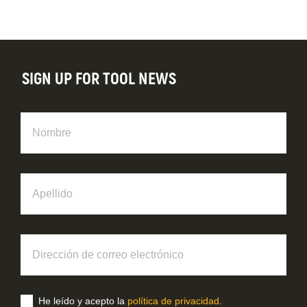
SIGN UP FOR TOOL NEWS
Nombre
Apellido
Dirección
de
correo
electrónico
He leído y acepto la
política de privacidad
.