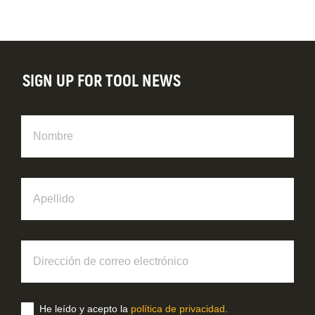
SIGN UP FOR TOOL NEWS
Nombre
Apellido
Dirección
de
correo
electrónico
He leído y acepto la
política de privacidad
.