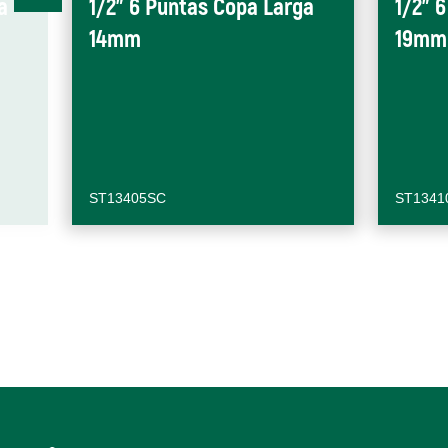
a
1/2" 6 Puntas Copa Larga
1/2" 
14mm
19mm
ST13405SC
ST1341