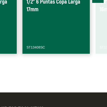
arga
1/2" 6 Puntas Copa Larga
1/2
17mm
16
ST13408SC
ST1