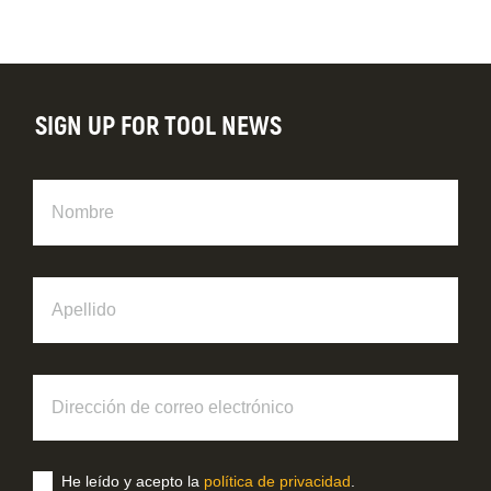
SIGN UP FOR TOOL NEWS
Nombre
Apellido
Dirección
de
correo
electrónico
He leído y acepto la
política de privacidad
.