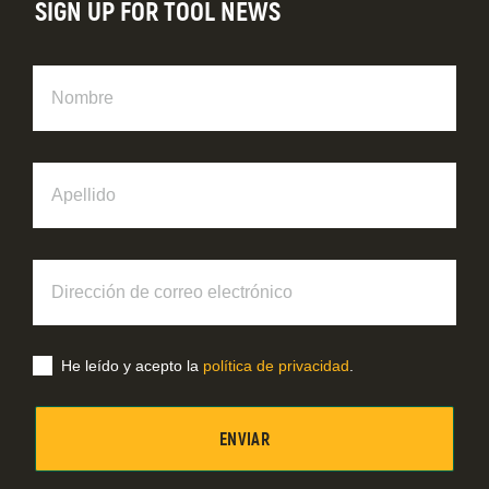
SIGN UP FOR TOOL NEWS
Nombre
Apellido
Dirección
de
correo
electrónico
He leído y acepto la
política de privacidad
.