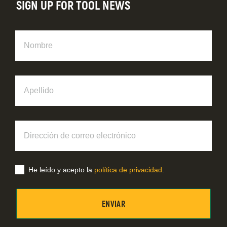
SIGN UP FOR TOOL NEWS
Nombre
Apellido
Dirección
de
correo
electrónico
He leído y acepto la
política de privacidad
.