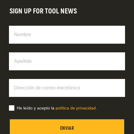
SIGN UP FOR TOOL NEWS
Nombre
Apellido
Dirección
de
correo
electrónico
He leído y acepto la
política de privacidad
.