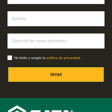
Apellido
Dirección
de
correo
electrónico
He leído y acepto la
política de privacidad
.