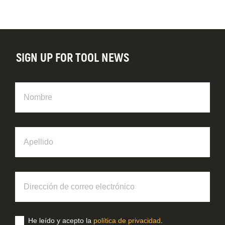
SIGN UP FOR TOOL NEWS
Nombre
Apellido
Dirección
de
correo
electrónico
He leído y acepto la
política de privacidad
.