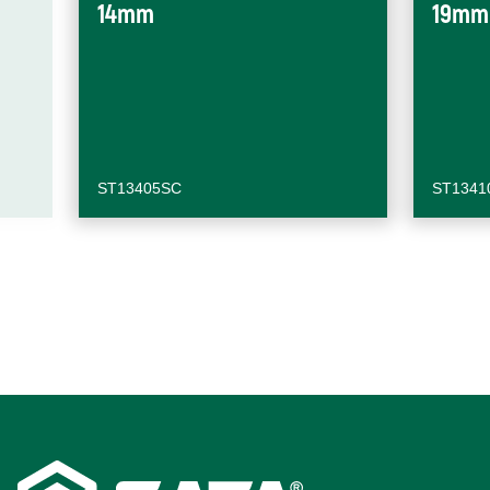
14mm
19mm
ST13405SC
ST1341