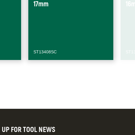
17mm
16
ST13408SC
ST1
N UP FOR TOOL NEWS