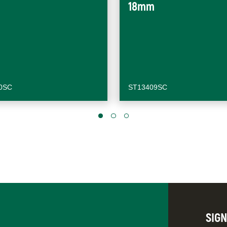
18mm
0SC
ST13409SC
SIG