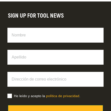
SIGN UP FOR TOOL NEWS
Nombre
Apellido
Dirección
de
correo
electrónico
He leído y acepto la
política de privacidad
.