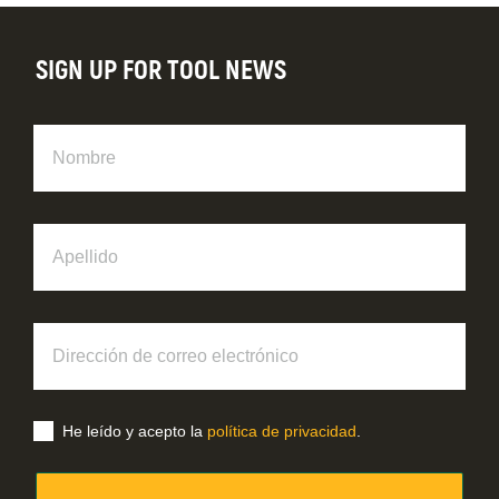
SIGN UP FOR TOOL NEWS
Nombre
Apellido
Dirección
de
correo
electrónico
He leído y acepto la
política de privacidad
.