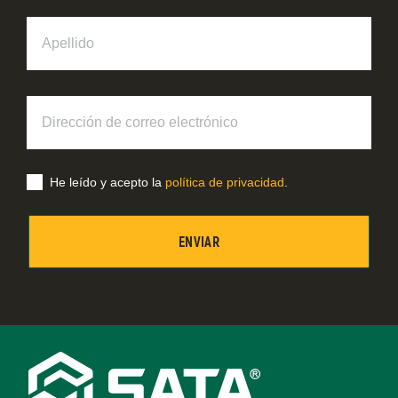
Apellido
Dirección
de
correo
electrónico
He leído y acepto la
política de privacidad
.
Footer