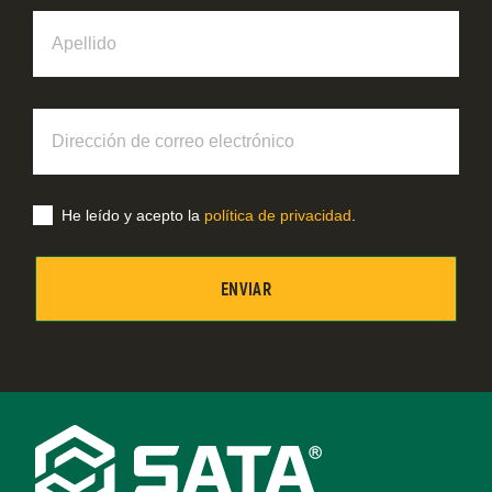
Apellido
Dirección
de
correo
electrónico
He leído y acepto la
política de privacidad
.
Footer