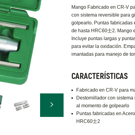
Mango Fabricado en CR-V para
con sistema reversible para g
golpearlo. Puntas fabricadas
de hasta HRC60士2. Mango en 
Incluye puntas largas y punta
para evitar la oxidación. Emp
imantadas para manejo de torni
CARACTERÍSTICAS
Fabricado en CR-V para may
Destornillador con sistema r
al momento de golpearlo
Puntas fabricadas en Acer
HRC60士2