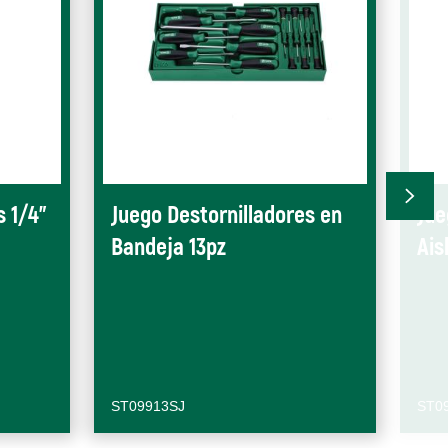
s 1/4"
Juego Destornilladores en
Jue
Bandeja 13pz
Ais
ST09913SJ
ST0