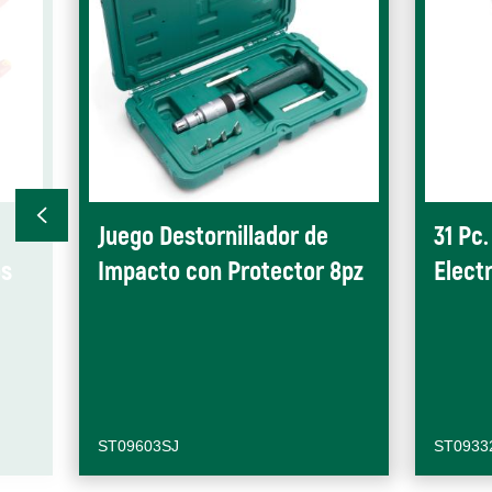
Juego Destornillador de
31 Pc
os
Impacto con Protector 8pz
Elect
ST09603SJ
ST0933