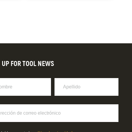
N UP FOR TOOL NEWS
re
Apellido
ción
o
ónico