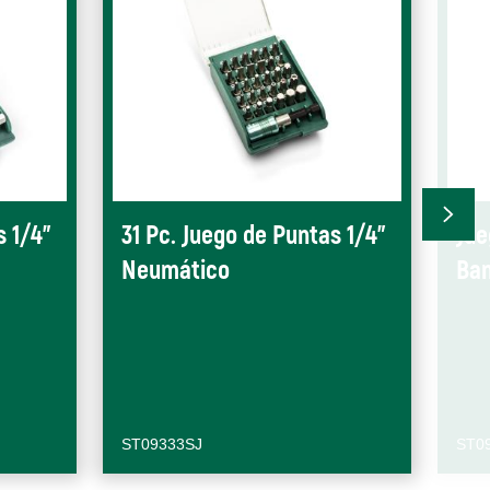
s 1/4"
31 Pc. Juego de Puntas 1/4"
Jue
Neumático
Ban
ST09333SJ
ST0