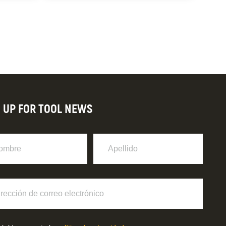
N UP FOR TOOL NEWS
re
Apellido
ción
o
ónico