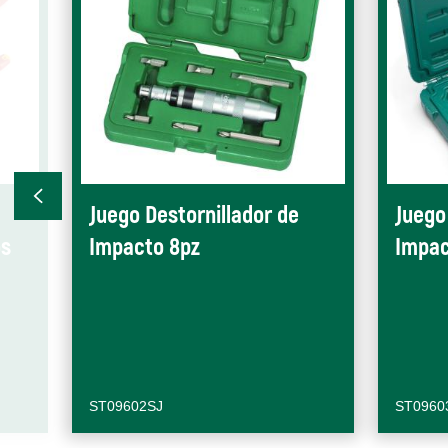
Juego Destornillador de
Juego
os
Impacto 8pz
Impac
ST09602SJ
ST0960