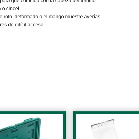
ara que coincida con la cabeza del tornillo
 o cincel
e roto, deformado o el mango muestre averías
es de difícil acceso