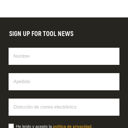
SIGN UP FOR TOOL NEWS
Nombre
Apellido
Dirección
de
correo
electrónico
He leído y acepto la
política de privacidad
.