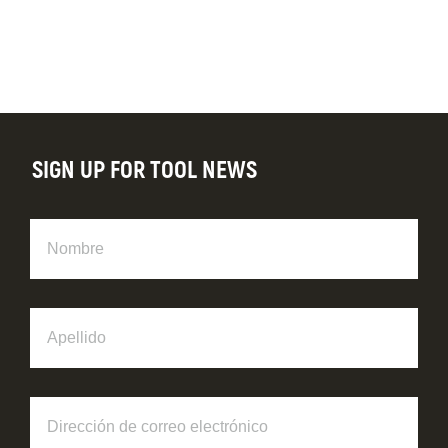
SIGN UP FOR TOOL NEWS
Nombre
Apellido
Dirección
de