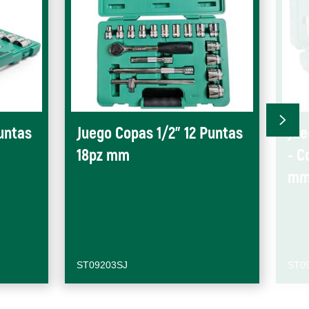
untas
Juego Copas 1/2" 12 Puntas
Jue
18pz mm
- C
m
ST09203SJ
ST0