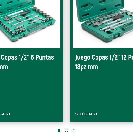
 Copas 1/2" 6 Puntas
Juego Copas 1/2" 12 P
 mm
18pz mm
0-6SJ
ST09204SJ