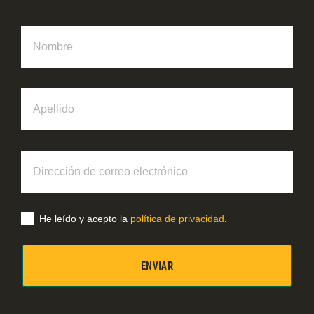
Nombre
Apellido
Dirección
de
correo
electrónico
He leído y acepto la
política de privacidad
.